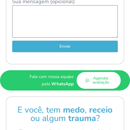
Sua mensagem (opicional)
Enviar
Fale com nossa equipe
Agendar
avaliação
pelo
WhatsApp
E você, tem
medo
,
receio
ou algum
trauma
?